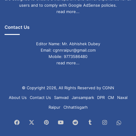
users and to comply with Google AdSense policies.
read more...
Contact Us
Editor Name: Mr. Abhishek Dubey
Email: cgnnraipur@gmail.com
Mobile: 9773586480
read more...
© Copyright 2026, All Rights Reserved by CGNN
About Us
Contact Us
Samvad
Jansampark
DPR
CM
Naxal
Raipur
Chhattisgarh
Facebook
X
Pinterest
YouTube
Reddit
Tumblr
Instagram
What