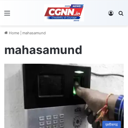
Menu
Log In
S
Home
|
mahasamund
mahasamund
छत्तीसगढ