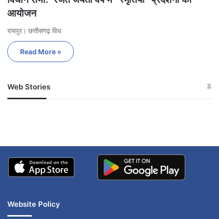
आयोजन
रायपुर। छत्तीसगढ़ विध
Read More »
Web Stories
जम्मू-कश्मीर में बारिश से
सोनम ने ही राजा को दिया था
अपडेट
खाई में धक्का… आरोपियों ने
बताई सच्चाई
Website Policy