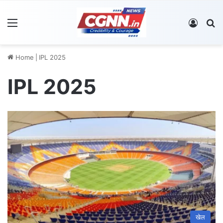
Menu
Log In
S
Home
|
IPL 2025
IPL 2025
खेल