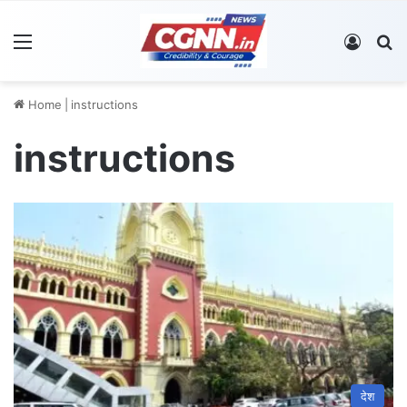
Menu
Log In
S
Home
|
instructions
instructions
देश