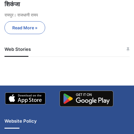
शिकंजा
रायपुर। राजधानी रायप
Read More »
Web Stories
जम्मू-कश्मीर में बारिश से
सोनम ने ही राजा को दिया था
अपडेट
खाई में धक्का… आरोपियों ने
बताई सच्चाई
Website Policy