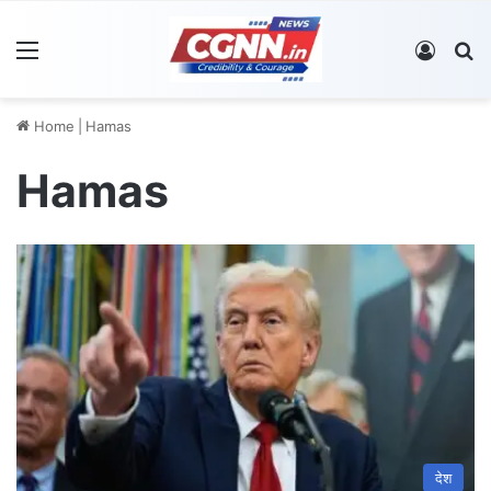
Menu
Log In
S
Home
|
Hamas
Hamas
देश