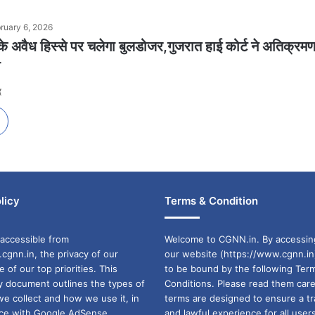
ruary 6, 2026
 अवैध हिस्से पर चलेगा बुलडोजर,गुजरात हाई कोर्ट ने अतिक्रम
ी
द
licy
Terms & Condition
accessible from
Welcome to CGNN.in. By accessin
cgnn.in, the privacy of our
our website (https://www.cgnn.in
ne of our top priorities. This
to be bound by the following Ter
cy document outlines the types of
Conditions. Please read them care
we collect and how we use it, in
terms are designed to ensure a t
ance with Google AdSense
and lawful experience for all user