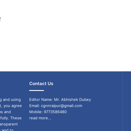
ण
Contact Us
g and using
Editor Name: Mr. Abhishek Dubey
), you agree
Email: cgnnraipur@gmail.com
ms and
Mobile: 9773586480
fully. These
read more...
ransparent
s and to