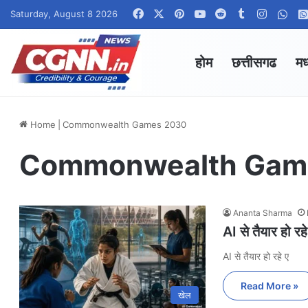
Facebook
X
Pinterest
YouTube
Reddit
Tumblr
Instagr
Wha
Saturday, August 8 2026
होम
छत्तीसगढ
मध
Home
|
Commonwealth Games 2030
Commonwealth Gam
Ananta Sharma
AI से तैयार हो 
AI से तैयार हो रहे ए
Read More »
खेल