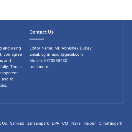
Contact Us
g and using
Editor Name: Mr. Abhishek Dubey
), you agree
Email: cgnnraipur@gmail.com
ms and
Mobile: 9773586480
fully. These
read more...
ransparent
s and to
ies.
t Us
Samvad
Jansampark
DPR
CM
Naxal
Raipur
Chhattisgarh