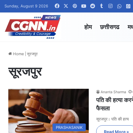
Facebook
X
Pinterest
YouTube
Reddit
Tumblr
Instagra
What
Sunday, August 9 2026
होम
छत्तीसगढ
मध
Home
|
सूरजपुर
सूरजपुर
Ananta Sharma
पति की हत्या करन
फैसला
सूरजपुर। पति की हत्य
PRASHASANIK
Read More »