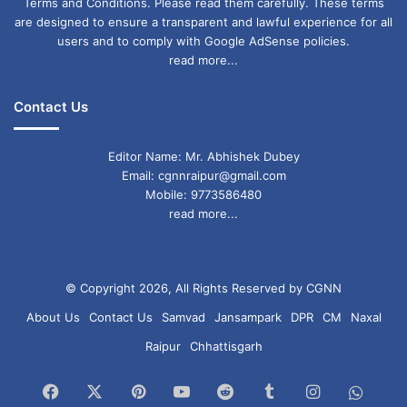
Terms and Conditions. Please read them carefully. These terms
are designed to ensure a transparent and lawful experience for all
users and to comply with Google AdSense policies.
read more...
Contact Us
Editor Name: Mr. Abhishek Dubey
Email: cgnnraipur@gmail.com
Mobile: 9773586480
read more...
© Copyright 2026, All Rights Reserved by CGNN
About Us
Contact Us
Samvad
Jansampark
DPR
CM
Naxal
Raipur
Chhattisgarh
Facebook
X
Pinterest
YouTube
Reddit
Tumblr
Instagram
What