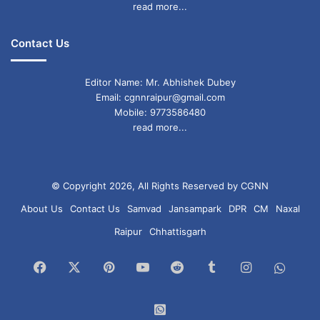
read more...
Contact Us
Editor Name: Mr. Abhishek Dubey
Email: cgnnraipur@gmail.com
Mobile: 9773586480
read more...
© Copyright 2026, All Rights Reserved by CGNN
About Us
Contact Us
Samvad
Jansampark
DPR
CM
Naxal
Raipur
Chhattisgarh
Facebook
X
Pinterest
YouTube
Reddit
Tumblr
Instagram
What
Chan
WhatsApp