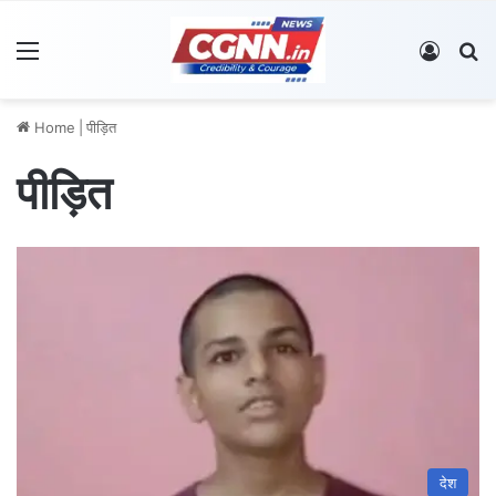
Menu
Log In
S
Home
|
पीड़ित
पीड़ित
देश