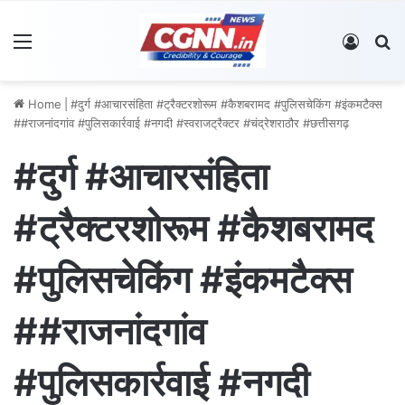
Menu
Log In
S
Home
|
#दुर्ग #आचारसंहिता #ट्रैक्टरशोरूम #कैशबरामद #पुलिसचेकिंग #इंकमटैक्स
##राजनांदगांव #पुलिसकार्रवाई #नगदी #स्वराजट्रैक्टर #चंद्रेशराठौर #छत्तीसगढ़
#दुर्ग #आचारसंहिता
#ट्रैक्टरशोरूम #कैशबरामद
#पुलिसचेकिंग #इंकमटैक्स
##राजनांदगांव
#पुलिसकार्रवाई #नगदी