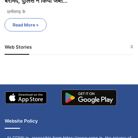
बरामद, पुलिस ने किया जब्त…
छत्तीसगढ़ के
Read More »
Web Stories
जम्मू-कश्मीर में बारिश से
सोनम ने ही राजा को दिया था
अपडेट
खाई में धक्का… आरोपियों ने
बताई सच्चाई
Website Policy
At CGNN.in, accessible from https://www.cgnn.in, the privacy of