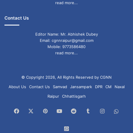
read more...
Contact Us
Editor Name: Mr. Abhishek Dubey
Email: cgnnraipur@gmail.com
Mobile: 9773586480
read more...
© Copyright 2026, All Rights Reserved by CGNN
About Us
Contact Us
Samvad
Jansampark
DPR
CM
Naxal
Raipur
Chhattisgarh
Facebook
X
Pinterest
YouTube
Reddit
Tumblr
Instagram
What
Chan
WhatsApp