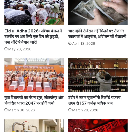
सूचना मिलते ही पुलिस मौके पर पहुंच गई है और मर्ग कायम
कर शवों को पीएम के लिए भेजा जा रहा है। फिलहाल पुलिस
Eid ul Adha 2026: पश्चिम बंगाल में
चार महीने से वेतन नहीं मिलने पर रोजगार
मामले की जांच में जुट गई है और मृतकों की पहचान की जा
बकरीद पर अब सिर्फ एक दिन की छुट्टी,
सहायकों में आक्रोश, आंदोलन की चेतावनी
नया नोटिफिकेशन जारी
रही है।
April 13, 2026
May 23, 2026
4 major road accidents in the capital
accident
Accident Case
in road accident
Major road accident
युवा विधायकों का मंथन शुरू, लोकतंत्र और
इंदौर में शराब दुकानों से रिकॉर्ड राजस्व,
Major road accident in Mahasamund
विकसित भारत 2047 पर होगी चर्चा
लक्ष्य से 157 करोड़ अधिक आय
March 30, 2026
March 28, 2026
Road Accident