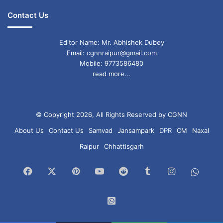
Contact Us
Editor Name: Mr. Abhishek Dubey
Email: cgnnraipur@gmail.com
Mobile: 9773586480
read more...
© Copyright 2026, All Rights Reserved by CGNN
About Us
Contact Us
Samvad
Jansampark
DPR
CM
Naxal
Raipur
Chhattisgarh
Facebook
X
Pinterest
YouTube
Reddit
Tumblr
Instagram
What
Chan
WhatsApp