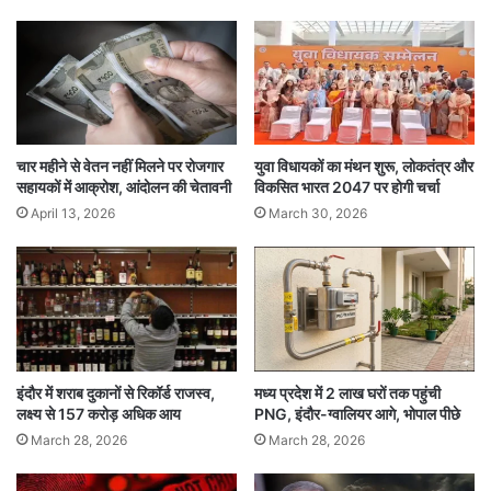
क्या है धार्मिक नारे लगवाने का पूरा मामला
उल्लेखनीय है मुस्लिम समाज के तीन बच्चों के साथ मारपीट
कर नारे लगवाने का वीडियो गुरुवार शाम इंटरनेट मीडिया पर
फैला था। इसके बाद बच्चों को लेकर उनके स्वजन व समाज
चार महीने से वेतन नहीं मिलने पर रोजगार
युवा विधायकों का मंथन शुरू, लोकतंत्र और
सहायकों में आक्रोश, आंदोलन की चेतावनी
विकसित भारत 2047 पर होगी चर्चा
के लोग थाने पहुंचे और मारपीट कर नारे लगवाने व वीडियो
April 13, 2026
March 30, 2026
बनाने वाले के खिलाफ प्रकरण दर्ज कर उनकी गिरफ्तारी की
मांग थी।
पुलिस को 13 वर्षीय बालक ने बताया था कि वह छह व
ग्यारह वर्षीय दोस्त के साथ एक-डेढ़ माह पहले घूमने अमृत
इंदौर में शराब दुकानों से रिकॉर्ड राजस्व,
मध्य प्रदेश में 2 लाख घरों तक पहुंची
सागर बगीचा क्षेत्र गए थे। निर्माणाधीन झूला स्थल के पास
लक्ष्य से 157 करोड़ अधिक आय
PNG, इंदौर-ग्वालियर आगे, भोपाल पीछे
March 28, 2026
March 28, 2026
तीनों बैठे हुए थे। तभी दो व्यक्ति आए और हमसे नाम पूछकर
गाली गलौच करते हुए चप्पल से मारपीट करने लगे।