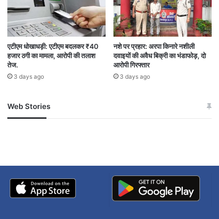
ElectionPrep
ElectionSecurity
PoliceAction
PoliceInterrogation
RaiPurNews
RAIPURPOLICEACTION
एटीएम धोखाधड़ी: एटीएम बदलकर ₹40
नशे पर प्रहार: अरपा किनारे नशीली
हजार ठगी का मामला, आरोपी की तलाश
दवाइयों की अवैध बिक्री का भंडाफोड़, दो
RaipurUpdate
SuspiciousIndividuals
तेज.
आरोपी गिरफ्तार
3 days ago
3 days ago
चुनाव तैयारी
चुनाव सुरक्षा
छत्तीसगढ़
छत्तीसगढ़ पुलिस
पुलिस कार्रवाई
पुलिस पूछताछ
Web Stories
जम्मू-कश्मीर में बारिश से
सोनम ने ही राजा को दिया था
अपडेट
खाई में धक्का… आरोपियों ने
रायपुर अपडेट
रायपुर पुलिस कार्रवाई
बताई सच्चाई
रायपुर समाचार
संदिग्ध व्यक्ति