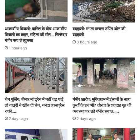
संदिग्ध पाए जाने पर कानूनी कार्रवाई की जाएगी।
कप्तान की बैठक के बाद एक्शन
आकाशीय बिजली: बारिश के बीच आकाशीय
बदहाली: मंगला कचरा डंपिंग जोन की
मंगलवार को रायपुर कप्तान ने सिविल लाइन स्थित कंट्रोल
बिजली का कहर, महिला की मौत… रिश्तेदार
बदहाली
रूम में जिले के थाना प्रभारियों की बैठक ली थी। बैठक में
गंभीर रूप से झुलसा
3 hours ago
1 hour ago
कप्तान ने पेडिंग केसों को खत्म करने, आदतन अपराधियों पर
कार्रवाई करने और दूसरे राज्यों से आए लोगों की जांच करने
का निर्देश दिया था। कप्तान के इस निर्देश के बाद देर रात
सरप्राइज चेकिंग करके संदेहियों को अलग-अलग थानाक्षेत्र
से हिरासत में लिया गया है। संदेहियों का वेरीफिकेशन आज
चैन पुलिंग: बीमार मां ट्रेन में नहीं चढ़ पाईं
गंभीर आरोप: मुक्तिधाम में इंसानों के साथ
पुलिस लाइन में किया जाएगा।
तो यात्री ने खींच दी चेन, नर्मदा एक्सप्रेस
कुत्तों के शव भी? तोरवा के शवदाह गृह की
रुकी…..
व्यवस्था पर उठे गंभीर सवाल…..
2 days ago
2 days ago
chhattisgarh
ChhattisgarhPolice