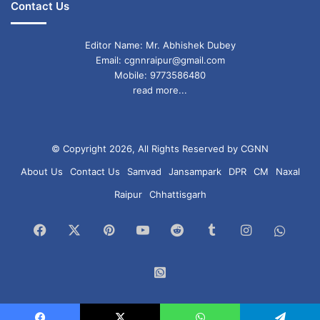
Contact Us
Editor Name: Mr. Abhishek Dubey
Email: cgnnraipur@gmail.com
Mobile: 9773586480
read more...
© Copyright 2026, All Rights Reserved by CGNN
About Us
Contact Us
Samvad
Jansampark
DPR
CM
Naxal
Raipur
Chhattisgarh
Facebook
X
Pinterest
YouTube
Reddit
Tumblr
Instagram
What
Chan
WhatsApp
Group