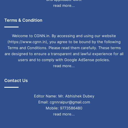
read more...
कोल्डड्रिंक में नशीला पदार्थ मिलाकर महिला के साथ दुष्कर्म
Terms & Condition
अब 31 अगस्त को राजधानी रायपुर के बस स्टैंड में एक
Welcome to CGNN.in. By accessing and using our website
अधेड़ महिला के साथ दुष्कर्म का मामला सामने आया है, जहां
(https://www.cgnn.in), you agree to be bound by the following
Terms and Conditions. Please read them carefully. These terms
आरोपी ने कोल्डड्रिंक में नशीला पदार्थ मिलाकर महिला के
are designed to ensure a transparent and lawful experience for all
users and to comply with Google AdSense policies.
साथ दुष्कर्म की घटना को अंजाम दिया है। टिकरापारा थाना
read more...
पुलिस ने मामले की जानकारी देते हुए बताया कि कोल्डड्रिंक
Contact Us
में नशीला पदार्थ मिलाकर महिला को दिया, महिला के बेसुध
होने पर बस के अंदर दुष्कर्म किया। अधेड़ महिला परिवार से
Editor Name: Mr. Abhishek Dubey
विवाद की वजह से पिछले तीन दिनों से घर छोड़कर रायपुर
Email: cgnnraipur@gmail.com
Mobile: 9773586480
बस स्टैंड के पास रह रही थी। इस दौरान आरोपी ने अधेड़
read more...
महिला को निशाना बनाकर उसकी आबरू लूट ली। जांच