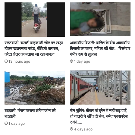
हुए अब महिलाएं खुद को सुरक्षित महसूस नहीं कर पा रही हैं।
युवती के साथ सामूहिक अनाचार
केशकाल थाना क्षेत्र में नौ अगस्त की शाम एक युवती के
स्टंटबाजी: चलती बाइक की सीट पर खड़ा
आकाशीय बिजली: बारिश के बीच आकाशीय
साथ हुए सामूहिक अनाचार (गैंगरेप) की घटना के 20 दिन
होकर खतरनाक स्टंट, वीडियो वायरल,
बिजली का कहर, महिला की मौत… रिश्तेदार
कोटा क्षेत्र का बताया जा रहा मामला
गंभीर रूप से झुलसा
बाद मामला सामने आया। घटना के बाद बदनामी के डर से
13 hours ago
1 day ago
पीड़िता और उसके परिवार ने थाने में रिपोर्ट दर्ज नहीं करवाई
थी, लेकिन 29 अगस्त को पीड़िता ने अपने परिजनों के साथ
केशकाल थाना पहुँचकर पूरे मामले की लिखित रिपोर्ट दर्ज
करवाई और न्याय की मांग की। इसके बाद पुलिस की
तत्परता और संयुक्त टीम के समन्वय के चलते कुछ ही घंटों में
बदहाली: मंगला कचरा डंपिंग जोन की
चैन पुलिंग: बीमार मां ट्रेन में नहीं चढ़ पाईं
बदहाली
तो यात्री ने खींच दी चेन, नर्मदा एक्सप्रेस
पांचों आरोपियों को गिरफ्तार कर लिया गया।
रुकी…..
1 day ago
4 days ago