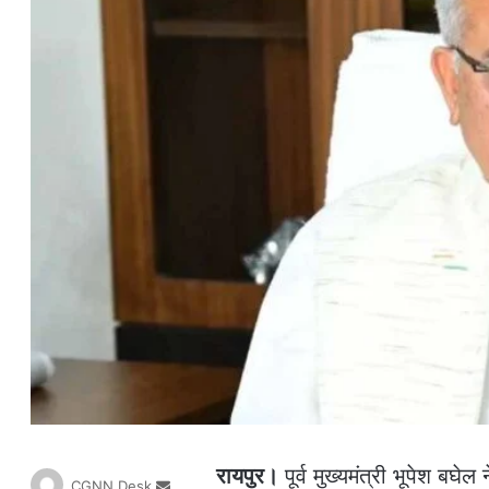
रायपुर।
पूर्व मुख्यमंत्री भूपेश बघे
S
CGNN Desk