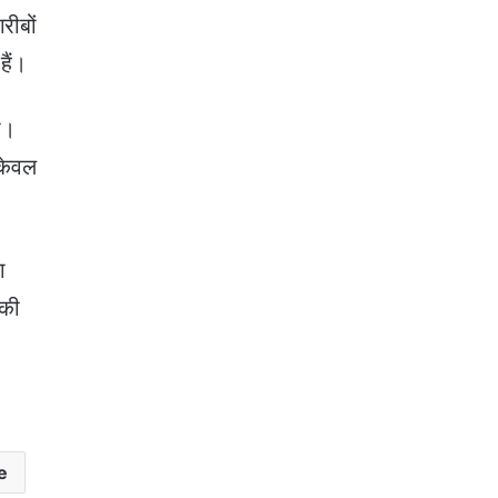
रीबों
हैं।
की।
 केवल
ा
 की
e