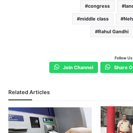
congress
lan
middle class
Neh
Rahul Gandhi
Follow Us
Join Channel
Share O
Related Articles