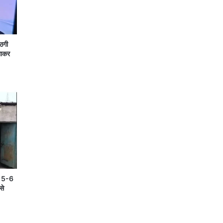
 ठगी
लाकर
ें 5-6
से