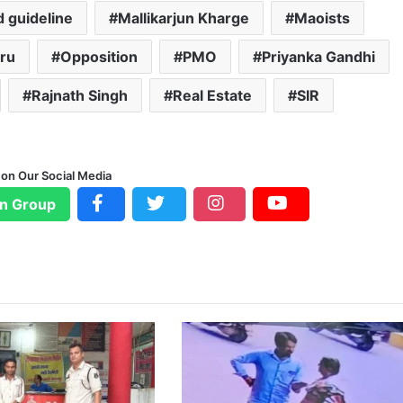
d guideline
Mallikarjun Kharge
Maoists
ru
Opposition
PMO
Priyanka Gandhi
Rajnath Singh
Real Estate
SIR
 on Our Social Media
n Group