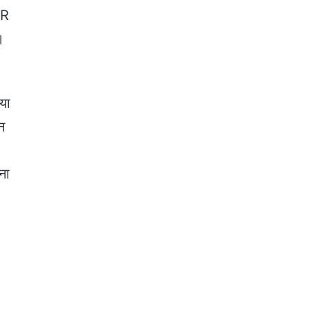
IR
।
या
न
ना