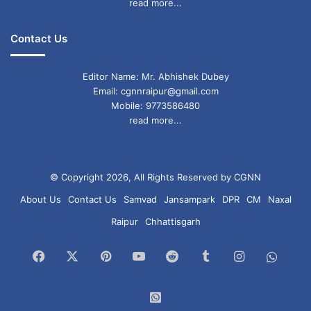
read more...
Contact Us
Editor Name: Mr. Abhishek Dubey
Email: cgnnraipur@gmail.com
Mobile: 9773586480
read more...
© Copyright 2026, All Rights Reserved by CGNN
About Us
Contact Us
Samvad
Jansampark
DPR
CM
Naxal
Raipur
Chhattisgarh
Facebook
X
Pinterest
YouTube
Reddit
Tumblr
Instagram
What
Chan
WhatsApp