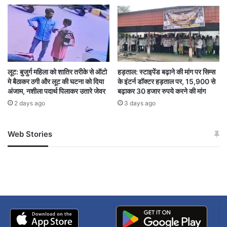
लूट: बुजुर्ग महिला को शातिर तरीके से ऑटो
हड़ताल: स्टाइपेंड बढ़ाने की मांग पर सिम्स
मे बैठाकर ठगी और लूट की घटना को दिया
के इंटर्न डॉक्टर हड़ताल पर, 15,900 से
अंजाम, नशीला पदार्थ पिलाकर उतारे जेवर
बढ़ाकर 30 हजार रुपये करने की मांग
2 days ago
3 days ago
Web Stories
जम्मू-कश्मीर में बारिश से
सोनम ने ही राजा को दिया था
अपडेट
खाई में धक्का… आरोपियों ने
बताई सच्चाई