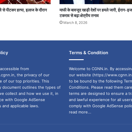
 तवे से पीटकर हत्या, इलाज के दौरान
माफी के बावजूद खाड़ी देशों पर हमले जारी, ईरान-इ
टकराव से बढ़ा क्षेत्रीय तनाव
March 8, 2026
licy
Terms & Condition
accessible from
Welcome to CGNN.in. By accessin
cgnn.in, the privacy of our
our website (https://www.cgnn.in
ne of our top priorities. This
to be bound by the following Ter
cy document outlines the types of
Conditions. Please read them care
we collect and how we use it, in
terms are designed to ensure a t
ance with Google AdSense
and lawful experience for all user
 and applicable laws.
comply with Google AdSense polic
read more...