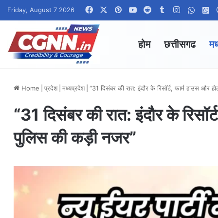
Facebook
X
Pinterest
YouTube
Reddit
Tumblr
Instagram
Whats
W
Friday, August 7 2026
होम
छत्तीसगढ
मध
Home
|
प्रदेश
|
मध्यप्रदेश
|
“31 दिसंबर की रात: इंदौर के रिसॉर्ट, फार्म हाउस और होट
“31 दिसंबर की रात: इंदौर के रिसॉर्ट
पुलिस की कड़ी नजर”