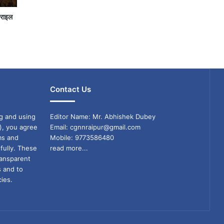
जराइल
Contact Us
g and using
Editor Name: Mr. Abhishek Dubey
), you agree
Email: cgnnraipur@gmail.com
ms and
Mobile: 9773586480
fully. These
read more...
ransparent
s and to
ies.