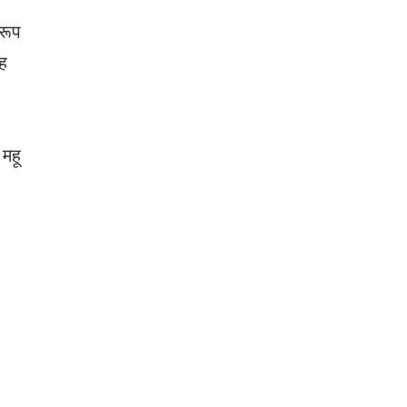
रूप
गह
 महू