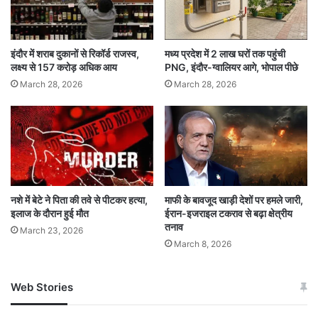
पूछताछ की जाएगी
इंदौर में शराब दुकानों से रिकॉर्ड राजस्व,
मध्य प्रदेश में 2 लाख घरों तक पहुंची
लक्ष्य से 157 करोड़ अधिक आय
PNG, इंदौर-ग्वालियर आगे, भोपाल पीछे
March 28, 2026
March 28, 2026
नशे में बेटे ने पिता की तवे से पीटकर हत्या,
माफी के बावजूद खाड़ी देशों पर हमले जारी,
इलाज के दौरान हुई मौत
ईरान-इजराइल टकराव से बढ़ा क्षेत्रीय
तनाव
March 23, 2026
March 8, 2026
Web Stories
जम्मू-कश्मीर में बारिश से
सोनम ने ही राजा को दिया था
अपडेट
खाई में धक्का… आरोपियों ने