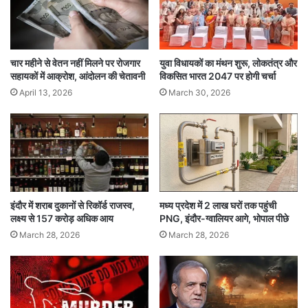
इस आदेश की जानकारी महिला एवं बाल विकास विभाग,
सामाजिक न्याय विभाग और किशोर न्याय समिति को भी भेजी
जाएगी। अदालत के इस फैसले को न्याय के साथ मानवीय
चार महीने से वेतन नहीं मिलने पर रोजगार
युवा विधायकों का मंथन शुरू, लोकतंत्र और
सहायकों में आक्रोश, आंदोलन की चेतावनी
विकसित भारत 2047 पर होगी चर्चा
मूल्यों को जोड़ने वाला कदम माना जा रहा है।
April 13, 2026
March 30, 2026
High Court takes humanitarian stance on delay
in appeal
suggests lawyer to serve in blind home
इंदौर में शराब दुकानों से रिकॉर्ड राजस्व,
मध्य प्रदेश में 2 लाख घरों तक पहुंची
लक्ष्य से 157 करोड़ अधिक आय
PNG, इंदौर-ग्वालियर आगे, भोपाल पीछे
March 28, 2026
March 28, 2026