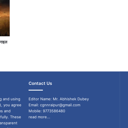
जराइल
Contact Us
g and using
Editor Name: Mr. Abhishek Dubey
), you agree
Email: cgnnraipur@gmail.com
ms and
Mobile: 9773586480
fully. These
read more...
ransparent