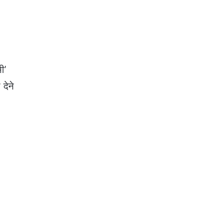
ी’
देने