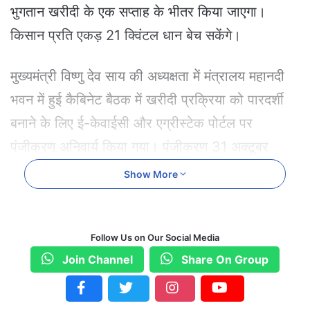
भुगतान खरीदी के एक सप्ताह के भीतर किया जाएगा।
किसान प्रति एकड़ 21 क्विंटल धान बेच सकेंगे।
मुख्यमंत्री विष्णु देव साय की अध्यक्षता में मंत्रालय महानदी
भवन में हुई कैबिनेट बैठक में खरीदी प्रक्रिया को पारदर्शी
बनाने के लिए ई-केवाईसी और एग्रीस्टेक पोर्टल पर
पंजीकरण अनिवार्य किया गया। पंजीकरण 31 अक्टूबर
2025 तक कराया जा सकेगा।
Show More
धान खरीदी की निगरानी के लिए मार्कफेड कार्यालय में
इंटीग्रेटेड कमांड एंड कंट्रोल सेंटर स्थापित किया जाएगा।
Follow Us on Our Social Media
सभी जिलों में कंट्रोल रूम बनाए जाएंगे ताकि सीमावर्ती राज्यों
Join Channel
Share On Group
से अवैध धान आवक रोकी जा सके। समितियों को शून्य
सुखत धान खरीदने पर प्रति क्विंटल ₹5 का प्रोत्साहन भी