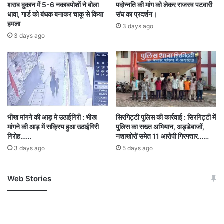
करने और दर 3,286 तय करने की मांग की, लेकिन
शराब दुकान में 5-6 नकाबपोशों ने बोला
पदोन्नति की मांग को लेकर राजस्व पटवारी
धावा, गार्ड को बंधक बनाकर चाकू से किया
संघ का प्रदर्शन।
उपमुख्यमंत्री अरुण साव ने इसे खारिज करते हुए कहा कि
हमला
3 days ago
सरकार किसानों का एक-एक दाना खरीदेगी और पूरी कीमत
3 days ago
देगा।
2739 centers
AgriStack
Arun Saw
biometric verification
cabinet decision
भीख मांगने की आड़ मे उठाईगिरी : भीख
सिरगिट्टी पुलिस की कार्रवाई : सिरगिट्टी में
मांगने की आड़ में सक्रिय हुआ उठाईगिरी
पुलिस का सख्त अभियान, अड्डेबाजों,
central pool
chhattisgarh
congress
गिरोह……
नशाखोरों समेत 11 आरोपी गिरफ्तार……
3 days ago
5 days ago
crop survey
e-KYC
FARMERS
Integrated Command and Control
Web Stories
जम्मू-कश्मीर में बारिश से
सोनम ने ही राजा को दिया था
अपडेट
खाई में धक्का… आरोपियों ने
Markfed
MSP 3100
बताई सच्चाई
Paddy procurement
Payment
Rice