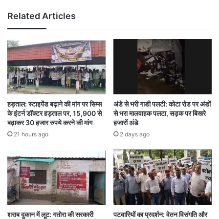
मिलेगा।
Related Articles
धान खरीदी को सुगम बनाने के लिए ‘टोकन तुंहर हाथ’
मोबाइल एप शुरू किया गया है। इस एप से किसान ऑनलाइन
टोकन निकाल सकेंगे, जिससे लंबी कतारों से राहत मिलेगी।
खरीदी के दौरान बायोमैट्रिक सत्यापन अनिवार्य रहेगा। कुल
हड़ताल: स्टाइपेंड बढ़ाने की मांग पर सिम्स
अंडे से भरी गाडी पलटी: कोटा रोड पर अंडों
2739 खरीदी केंद्रों से धान लिया जाएगा, जहां वरिष्ठ
के इंटर्न डॉक्टर हड़ताल पर, 15,900 से
से भरा मालवाहक पलटा, सड़क पर बिखरे
बढ़ाकर 30 हजार रुपये करने की मांग
हजारों अंडे
अधिकारियों को केंद्र प्रभारी बनाया जाएगा।
21 hours ago
2 days ago
केंद्र सरकार सेंट्रल पूल में 73 लाख टन चावल लेने का
लक्ष्य रखी है। डिजिटल क्राप सर्वे के जरिए प्रदेश के 23
लाख हेक्टेयर कृषि रकबे का सर्वे पूरा किया जा चुका है।
प्रदेश कांग्रेस ने 15 नवंबर के बजाय एक नवंबर से खरीदी
शराब दुकान में लूट: गतोरा की सरकारी
पटवारियों का प्रदर्शन: वेतन विसंगति और