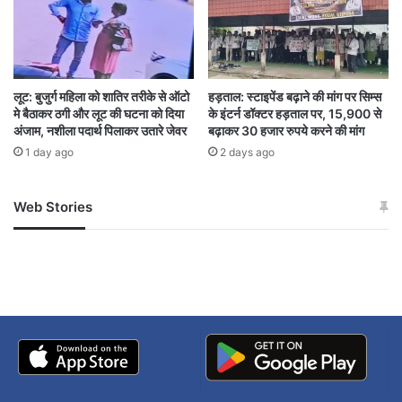
लूट: बुजुर्ग महिला को शातिर तरीके से ऑटो
हड़ताल: स्टाइपेंड बढ़ाने की मांग पर सिम्स
मे बैठाकर ठगी और लूट की घटना को दिया
के इंटर्न डॉक्टर हड़ताल पर, 15,900 से
अंजाम, नशीला पदार्थ पिलाकर उतारे जेवर
बढ़ाकर 30 हजार रुपये करने की मांग
1 day ago
2 days ago
Web Stories
जम्मू-कश्मीर में बारिश से
सोनम ने ही राजा को दिया था
अपडेट
खाई में धक्का… आरोपियों ने
बताई सच्चाई