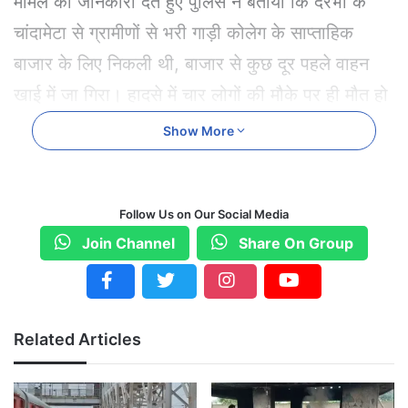
मामले की जानकारी देते हुए पुलिस ने बताया कि दरभा के
चांदामेटा से ग्रामीणों से भरी गाड़ी कोलेग के साप्ताहिक
बाजार के लिए निकली थी, बाजार से कुछ दूर पहले वाहन
खाई में जा गिरा। हादसे में चार लोगों की मौके पर ही मौत हो
गई जबकि 35 लोग घायल हो गए हैं।
Show More
Follow Us on Our Social Media
Join Channel
Share On Group
Related Articles