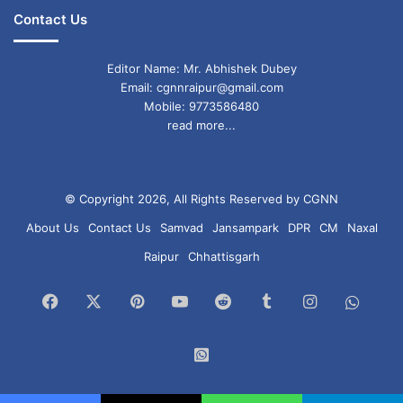
Contact Us
Editor Name: Mr. Abhishek Dubey
Email: cgnnraipur@gmail.com
Mobile: 9773586480
read more...
© Copyright 2026, All Rights Reserved by CGNN
About Us
Contact Us
Samvad
Jansampark
DPR
CM
Naxal
Raipur
Chhattisgarh
Facebook
X
Pinterest
YouTube
Reddit
Tumblr
Instagram
What
Chan
WhatsApp
Group