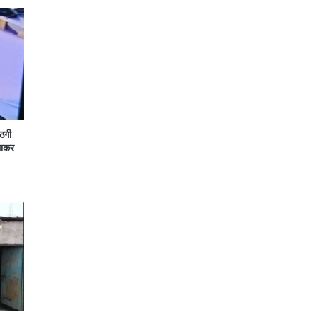
 ठगी
लाकर