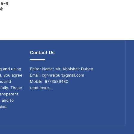
ें 5-6
से
Contact Us
g and using
Editor Name: Mr. Abhishek Dubey
), you agree
Email: cgnnraipur@gmail.com
ms and
Mobile: 9773586480
fully. These
read more...
ransparent
s and to
ies.