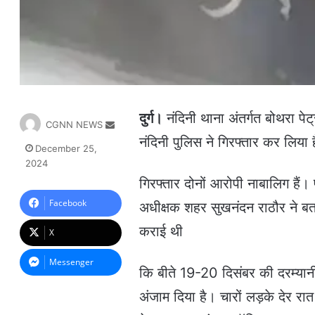
दुर्ग।
नंदिनी थाना अंतर्गत बोथरा पे
S
CGNN NEWS
e
नंदिनी पुलिस ने गिरफ्तार कर लिया 
December 25,
n
2024
d
गिरफ्तार दोनों आरोपी नाबालिग हैं
a
n
Facebook
अधीक्षक शहर सुखनंदन राठौर ने बताया
e
m
कराई थी
X
a
i
Messenger
कि बीते 19-20 दिसंबर की दरम्यानी 
l
अंजाम दिया है। चारों लड़के देर रात 