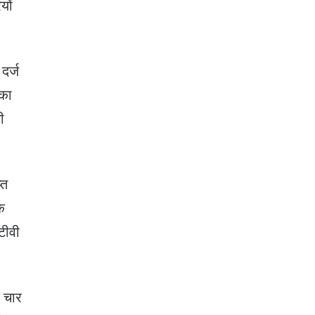
यों
दर्ज
 का
ी
्त
कि
टीवी
े चार