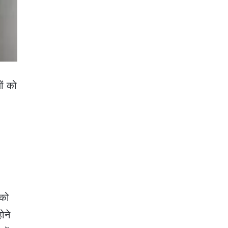
ों को
 को
ोने