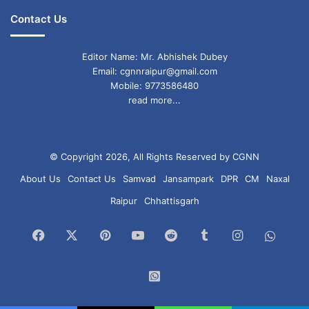
Contact Us
Editor Name: Mr. Abhishek Dubey
Email: cgnnraipur@gmail.com
Mobile: 9773586480
read more...
© Copyright 2026, All Rights Reserved by CGNN
About Us
Contact Us
Samvad
Jansampark
DPR
CM
Naxal
Raipur
Chhattisgarh
Facebook
X
Pinterest
YouTube
Reddit
Tumblr
Instagram
What
Chan
WhatsApp
Group