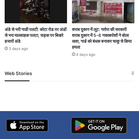
अंडे से भरी गाडी पलटी: कोटा रोड पर अंडों
शराब दुकान में लूट: गतोरा की सरकारी
से भरा मालवाहक पलटा, सड़क पर बिखरे
शराब दुकान में 5-6 नकाबपोशों ने बोला
हजारों अंडे
धावा, गार्ड को बंधक बनाकर चाकू से किया
हमला
3 days ago
4 days ago
Web Stories
जम्मू-कश्मीर में बारिश से
सोनम ने ही राजा को दिया था
अपडेट
खाई में धक्का… आरोपियों ने
बताई सच्चाई