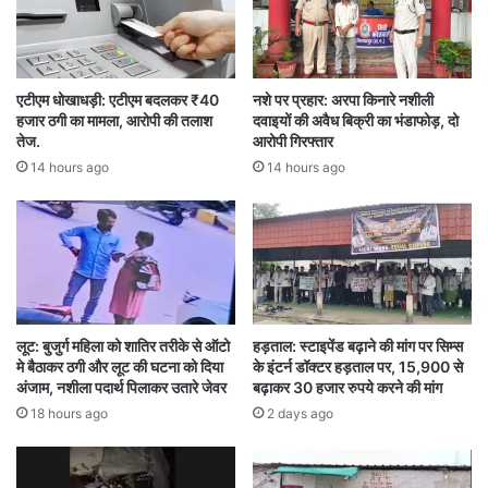
बदलाव की ओर इशारा करता है।
एटीएम धोखाधड़ी: एटीएम बदलकर ₹40
नशे पर प्रहार: अरपा किनारे नशीली
छत्तीसगढ़
बीजेपी अध्यक्ष चुनाव
रायपुर/दिल्ली
हजार ठगी का मामला, आरोपी की तलाश
दवाइयों की अवैध बिक्री का भंडाफोड़, दो
तेज.
आरोपी गिरफ्तार
14 hours ago
14 hours ago
लूट: बुजुर्ग महिला को शातिर तरीके से ऑटो
हड़ताल: स्टाइपेंड बढ़ाने की मांग पर सिम्स
मे बैठाकर ठगी और लूट की घटना को दिया
के इंटर्न डॉक्टर हड़ताल पर, 15,900 से
अंजाम, नशीला पदार्थ पिलाकर उतारे जेवर
बढ़ाकर 30 हजार रुपये करने की मांग
18 hours ago
2 days ago