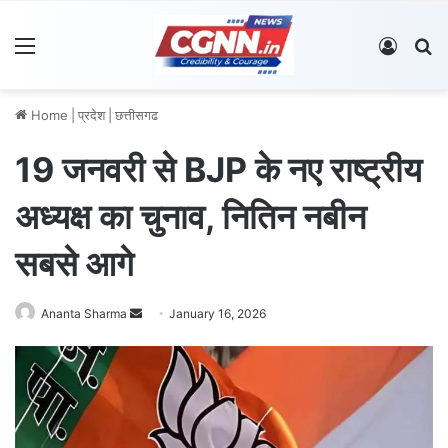
Menu
Log In
S
Home
|
प्रदेश
|
छत्तीसगढ
19 जनवरी से BJP के नए राष्ट्रीय
अध्यक्ष का चुनाव, नितिन नबीन
सबसे आगे
Ananta Sharma
S
January 16, 2026
e
n
d
a
n