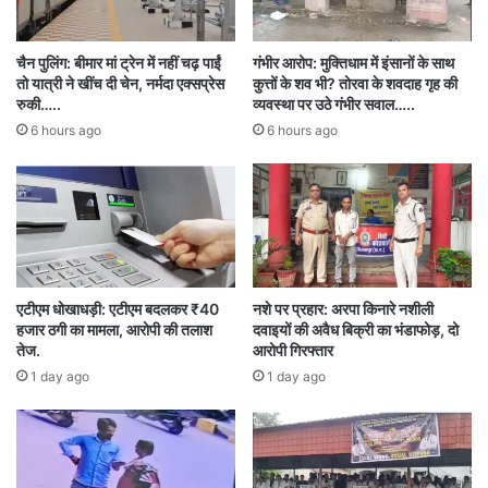
राजेंद्र के खिलाफ धारा 296,115(2), 351(2), 281 के
तहत दर्ज किया। मामले में कार्रवाई कर पुलिस ने आरोपी को
चैन पुलिंग: बीमार मां ट्रेन में नहीं चढ़ पाईं
गंभीर आरोप: मुक्तिधाम में इंसानों के साथ
तो यात्री ने खींच दी चेन, नर्मदा एक्सप्रेस
कुत्तों के शव भी? तोरवा के शवदाह गृह की
पांच घंटे के भीतर ही धरदबोचा।
रुकी…..
व्यवस्था पर उठे गंभीर सवाल…..
6 hours ago
6 hours ago
पूछताछ में आरोपी ने मारपीट करना स्वीकार किया। इसके
बाद आगे की कार्रवाई करते हुए पुलिस ने राजेंद्र को गिरफ्तार
कर लिया है। मामले में आगे की पूछताछ की जा रही है।
मारपीट के कारण पीिड़त का परिवार भी काफी डरा हुआ है।
एटीएम धोखाधड़ी: एटीएम बदलकर ₹40
नशे पर प्रहार: अरपा किनारे नशीली
बताया कि आरोपी राजेंद्र श्रीवास कांग्रेस का स्थानीय नेता
हजार ठगी का मामला, आरोपी की तलाश
दवाइयों की अवैध बिक्री का भंडाफोड़, दो
है।
तेज.
आरोपी गिरफ्तार
1 day ago
1 day ago