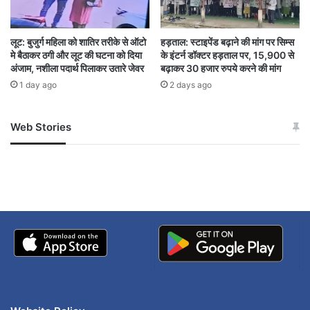
एक्सीडेंट
छत्तीसगढ़
बिग न्यूज political
लूट: बुजुर्ग महिला को शातिर तरीके से ऑटो
हड़ताल: स्टाइपेंड बढ़ाने की मांग पर सिम्स
मे बैठाकर ठगी और लूट की घटना को दिया
के इंटर्न डॉक्टर हड़ताल पर, 15,900 से
अंजाम, नशीला पदार्थ पिलाकर उतारे जेवर
बढ़ाकर 30 हजार रुपये करने की मांग
हमला
1 day ago
2 days ago
Web Stories
जम्मू-कश्मीर में बारिश से
सोनम ने ही राजा को दिया था
अपडेट
खाई में धक्का… आरोपियों ने
बताई सच्चाई