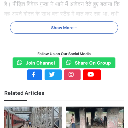
है। पीड़ित विवेक गुप्ता ने थाने में आवेदन देते हुए बताया कि
वह अपने दोस्त के साथ बस स्टैंड में बात कर रहा था, तभी
करीब 11 बजे वहां गांव के ही रहने वाले राजेन्द्र श्रीवास
Show More
पिता भोलाठाकुर पिकअप वाहन से पहुंचे और उन्हें कुचलने
की कोशिश की, जिससे दोनों किसी तरह से बचे।
Follow Us on Our Social Media
इसके कुछ देर बाद वह अपने दोस्त से बात कर ही रहा था कि
Join Channel
Share On Group
आपसी विवाद की रंजिश के कारण राजेन्द्र श्रीवास गाली
देने लगा। इससे दोनों में बात इतनी बढ़ गई कि आरोपी
राजेन्द्र ने विवेक की बुरी तरह से पिटाई कर दी। विवेक घर
Related Articles
पहुंचा और घटना की जानकारी परिजन को दी।
इसके बाद परिजन के साथ थाने पहुंच मामले में आरोपी के
खिलाफ शिकायत की। शिकायत के आधार पर पुलिस ने