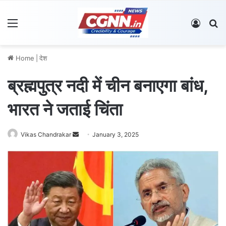
Menu
Log In
S
Home
|
देश
ब्रह्मपुत्र नदी में चीन बनाएगा बांध,
भारत ने जताई चिंता
Vikas Chandrakar
S
January 3, 2025
e
n
d
a
n
e
m