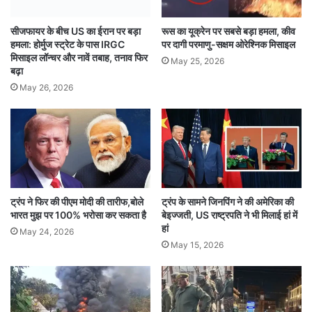
और आवश्यक कदम उठाएंगे।
सीजफायर के बीच US का ईरान पर बड़ा
रूस का यूक्रेन पर सबसे बड़ा हमला, कीव
हमला: होर्मुज स्ट्रेट के पास IRGC
पर दागी परमाणु-सक्षम ओरेश्निक मिसाइल
मिसाइल लॉन्चर और नावें तबाह, तनाव फिर
May 25, 2026
बढ़ा
May 26, 2026
Brahmaputra river
China will build a dam
India expressed concern
चीन बनाएगा बांध
जताई चिंता
ब्रह्मपुत्र नदी
भारत ने
ट्रंप ने फिर की पीएम मोदी की तारीफ,बोले
ट्रंप के सामने जिनपिंग ने की अमेरिका की
भारत मुझ पर 100% भरोसा कर सकता है
बेइज्जती, US राष्ट्रपति ने भी मिलाई हां में
हां
May 24, 2026
May 15, 2026