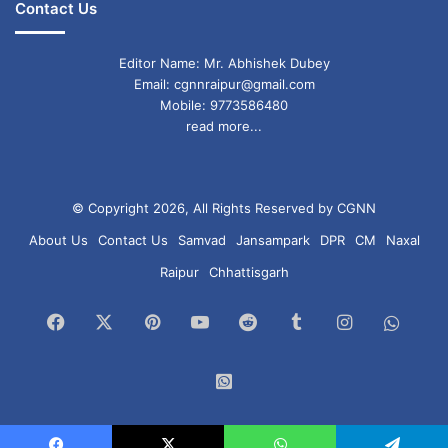
Contact Us
Editor Name: Mr. Abhishek Dubey
Email: cgnnraipur@gmail.com
Mobile: 9773586480
read more...
© Copyright 2026, All Rights Reserved by CGNN
About Us
Contact Us
Samvad
Jansampark
DPR
CM
Naxal
Raipur
Chhattisgarh
Facebook
X
Pinterest
YouTube
Reddit
Tumblr
Instagram
What
Chan
WhatsApp
Group