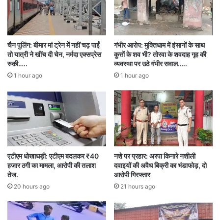
one youth injured
petrol bomb
एक युवक घायल
छत्तीसगढ़
दीपेश साहू
पेट्रोल बम
बीजेपी विधायक
हमला
चैन पुलिंग: बीमार मां ट्रेन में नहीं चढ़ पाईं
गंभीर आरोप: मुक्तिधाम में इंसानों के साथ
तो यात्री ने खींच दी चेन, नर्मदा एक्सप्रेस
कुत्तों के शव भी? तोरवा के शवदाह गृह की
रुकी…..
व्यवस्था पर उठे गंभीर सवाल…..
1 hour ago
1 hour ago
एटीएम धोखाधड़ी: एटीएम बदलकर ₹40
नशे पर प्रहार: अरपा किनारे नशीली
हजार ठगी का मामला, आरोपी की तलाश
दवाइयों की अवैध बिक्री का भंडाफोड़, दो
तेज.
आरोपी गिरफ्तार
20 hours ago
21 hours ago