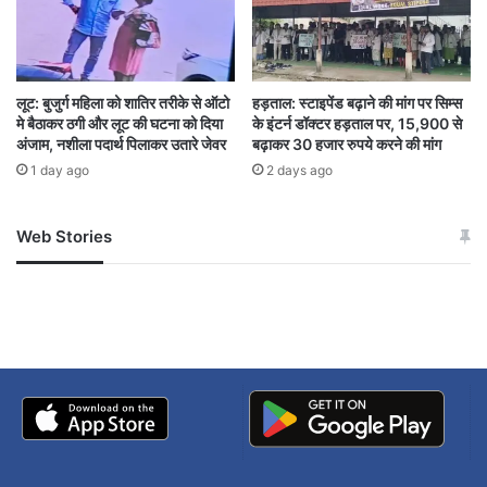
लूट: बुजुर्ग महिला को शातिर तरीके से ऑटो
हड़ताल: स्टाइपेंड बढ़ाने की मांग पर सिम्स
मे बैठाकर ठगी और लूट की घटना को दिया
के इंटर्न डॉक्टर हड़ताल पर, 15,900 से
अंजाम, नशीला पदार्थ पिलाकर उतारे जेवर
बढ़ाकर 30 हजार रुपये करने की मांग
1 day ago
2 days ago
Web Stories
जम्मू-कश्मीर में बारिश से
सोनम ने ही राजा को दिया था
अपडेट
खाई में धक्का… आरोपियों ने
बताई सच्चाई