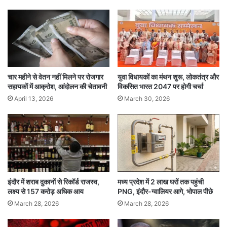
पहुंचाएं और इस बारे में जागरूक किया जाए।
शारीरिक गतिविधियां बढ़ाने का उद्देश्य
बोहरा समाज के स्थानीय आमिल शेख कौसर जमाली ने
बताया कि सैयदना साहब की मंशा यह है कि बच्चे शारीरिक
चार महीने से वेतन नहीं मिलने पर रोजगार
युवा विधायकों का मंथन शुरू, लोकतंत्र और
गतिविधियों को बढ़ाएं तथा मैदानी खेल खेलें। मोबाइल फोन
सहायकों में आक्रोश, आंदोलन की चेतावनी
विकसित भारत 2047 पर होगी चर्चा
के अधिक उपयोग के कारण बच्चों का शारीरिक और
April 13, 2026
March 30, 2026
मानसिक विकास बाधित हो रहा है।
मोबाइल की स्क्रीन पर लगातार देखते रहने से आंखों पर भी
बुरा असर पड़ रहा है। धर्मगुरु के आदेश का समाज में सभी
लोगों ने कड़ाई से पालन शुरू कर दिया है। अधिकांश
इंदौर में शराब दुकानों से रिकॉर्ड राजस्व,
मध्य प्रदेश में 2 लाख घरों तक पहुंची
लक्ष्य से 157 करोड़ अधिक आय
PNG, इंदौर-ग्वालियर आगे, भोपाल पीछे
समाजजनों ने इसका पालन भी शुरू कर दिया है। बच्चे भी
March 28, 2026
March 28, 2026
इस आदेश का पूरी तरह से पालन कर रहे हैं।