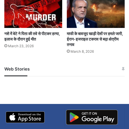
यह कहते हैं विशेषज्ञ
मनोचिकित्सक डा. देवेंद्र उन्नी बताते हैं कि स्मार्टफोन फोन
को लेकर सबसे बड़ी चिंता इंटरनेट पर कई गलत सूचनाओं
नशे में बेटे ने पिता की तवे से पीटकर हत्या,
माफी के बावजूद खाड़ी देशों पर हमले जारी,
इलाज के दौरान हुई मौत
ईरान-इजराइल टकराव से बढ़ा क्षेत्रीय
का होना है। स्मार्टफोन के उपयोग से बच्चे कई गलत
तनाव
March 23, 2026
March 8, 2026
जानकारियों ग्रहण कर रहे हैं। बच्चों में कई मानसिक विकास
भी पैदा हो रहे हैं।
Web Stories
जम्मू-कश्मीर में बारिश से
सोनम ने ही राजा को दिया था
अपडेट
खाई में धक्का… आरोपियों ने
बताई सच्चाई