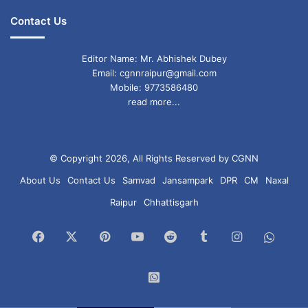
Contact Us
Editor Name: Mr. Abhishek Dubey
Email: cgnnraipur@gmail.com
Mobile: 9773586480
read more...
© Copyright 2026, All Rights Reserved by CGNN
About Us
Contact Us
Samvad
Jansampark
DPR
CM
Naxal
Raipur
Chhattisgarh
Facebook
X
Pinterest
YouTube
Reddit
Tumblr
Instagram
What
Chan
WhatsApp