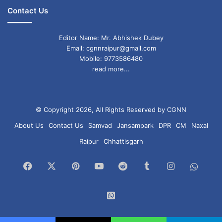
Contact Us
Editor Name: Mr. Abhishek Dubey
Email: cgnnraipur@gmail.com
Mobile: 9773586480
read more...
© Copyright 2026, All Rights Reserved by CGNN
About Us
Contact Us
Samvad
Jansampark
DPR
CM
Naxal
Raipur
Chhattisgarh
Facebook
X
Pinterest
YouTube
Reddit
Tumblr
Instagram
What
Chan
WhatsApp
Group