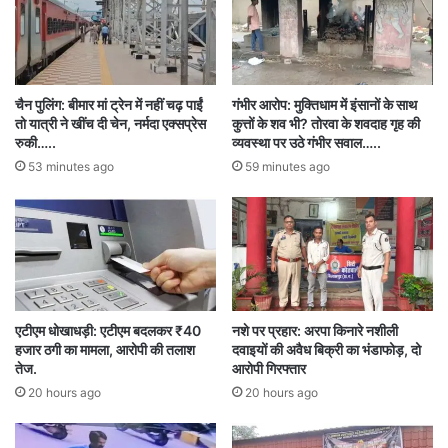
रहा है। पुलिस वीडियो के आधार पर आरोपियों की पहचान
कर रही है। यह घटना पिछले वर्ष सीतापुर क्षेत्र में हुए एक
आदिवासी राजमिस्त्री हत्या कांड की याद दिलाती है। पुलिस
चैन पुलिंग: बीमार मां ट्रेन में नहीं चढ़ पाईं
गंभीर आरोप: मुक्तिधाम में इंसानों के साथ
का कहना है कि किसी भी आरोपी को बख्शा नहीं जाएगा।
तो यात्री ने खींच दी चेन, नर्मदा एक्सप्रेस
कुत्तों के शव भी? तोरवा के शवदाह गृह की
रुकी…..
व्यवस्था पर उठे गंभीर सवाल…..
53 minutes ago
59 minutes ago
Ambikapur
balrampur
Bario Chowki
Crusher plant assault
Petrol theft suspicion
Police investigation
Vinod Sarthi
viral video
एटीएम धोखाधड़ी: एटीएम बदलकर ₹40
नशे पर प्रहार: अरपा किनारे नशीली
हजार ठगी का मामला, आरोपी की तलाश
दवाइयों की अवैध बिक्री का भंडाफोड़, दो
Youth beaten
तेज.
आरोपी गिरफ्तार
20 hours ago
20 hours ago