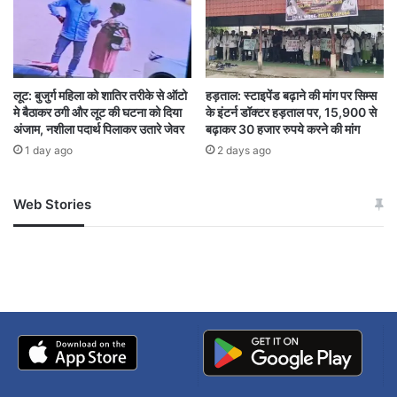
लूट: बुजुर्ग महिला को शातिर तरीके से ऑटो
हड़ताल: स्टाइपेंड बढ़ाने की मांग पर सिम्स
मे बैठाकर ठगी और लूट की घटना को दिया
के इंटर्न डॉक्टर हड़ताल पर, 15,900 से
अंजाम, नशीला पदार्थ पिलाकर उतारे जेवर
बढ़ाकर 30 हजार रुपये करने की मांग
1 day ago
2 days ago
Web Stories
जम्मू-कश्मीर में बारिश से
सोनम ने ही राजा को दिया था
अपडेट
खाई में धक्का… आरोपियों ने
बताई सच्चाई