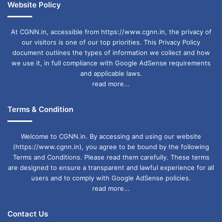
Website Policy
पथरिया लिखा मिला। पुलिस बाइक को लेकर उसी गैरेज में
पहुंची।
At CGNN.in, accessible from https://www.cgnn.in, the privacy of
our visitors is one of our top priorities. This Privacy Policy
document outlines the types of information we collect and how
मैकेनिक नंदकिशोर साहू ने बाइक को देखकर बताया कि वो
we use it, in full compliance with Google AdSense requirements
and applicable laws.
बाइक डूमा पथरिया के चेतन साहू की है। इसके बाद पुलिस
read more...
चेतन साहू के पास पहुंची तो उसने बताया कि उसने इस
Terms & Condition
बाइक को एक महीने पहले रावणभाठा जामुल के हृदेश यादव
को इकरारनामा के तहत बेच दी है।
Welcome to CGNN.in. By accessing and using our website
(https://www.cgnn.in), you agree to be bound by the following
इसके बाद पुलिस आरोपित हृदेश यादव तक पहुंची। आरोपित
Terms and Conditions. Please read them carefully. These terms
are designed to ensure a transparent and lawful experience for all
आदतन बदमाश है। वो बदायूं में बाइक चोरी के मामले में जेल
users and to comply with Google AdSense policies.
read more...
जा चुका है। डेढ़ महीने से वो जामुल में रहकर मेशन का काम
करता था।
Contact Us