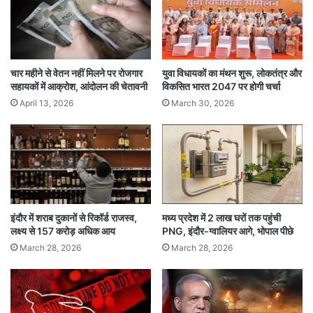
सुविधा हास्पिटल के पीछे काम से घर लौट रही एक महिला
को अपना शिकार बनाया था। आरोपित वहां बाइक से पहुंचा
था, उसने पीड़िता को देखा तो उसके पास पहुंचा और उसका
मुंह दबाकर उसे झाड़ियों में ले गया। उसे धमकी देकर
चार महीने से वेतन नहीं मिलने पर रोजगार
युवा विधायकों का मंथन शुरू, लोकतंत्र और
सहायकों में आक्रोश, आंदोलन की चेतावनी
विकसित भारत 2047 पर होगी चर्चा
आरोपित ने उससे दुष्कर्म किया और उसकी कान की बालियां
April 13, 2026
March 30, 2026
लूटकर फरार हो गया था।
दूसरी महिला से दुष्कर्म की कोशिश
इस घटना के दो दिन बाद 17 दिसंबर की शाम साढ़े चार बजे
सेक्टर-9 पीजी कॉलेज ऑफ नर्सिंग के सामने भी उसने काम
इंदौर में शराब दुकानों से रिकॉर्ड राजस्व,
मध्य प्रदेश में 2 लाख घरों तक पहुंची
लक्ष्य से 157 करोड़ अधिक आय
PNG, इंदौर-ग्वालियर आगे, भोपाल पीछे
से वापस लौट रही एक महिला को इसी तरह से अपना शिकार
March 28, 2026
March 28, 2026
बनाना चाहा। आरोपित उसे खींचकर झाड़ियों में ले गया और
उससे दुष्कर्म का प्रयास करने लगा, लेकिन महिला ने शोर