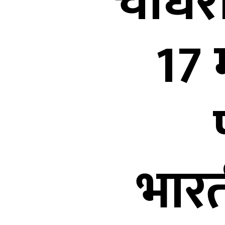
चौधरी
17 
भारती