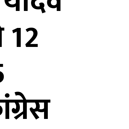
श यादव
े 12
5
ंग्रेस